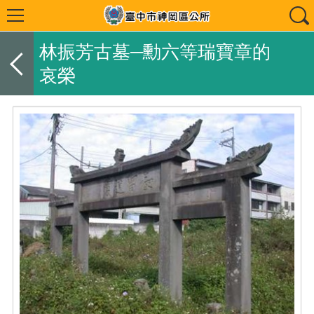
林振芳古墓─勳六等瑞寶章的
哀榮