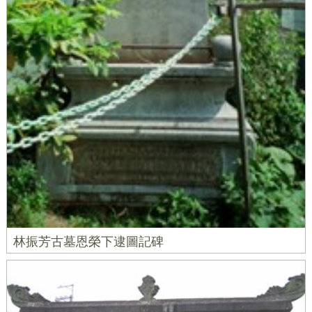
林振芳古墓恩榮下逮圖記碑