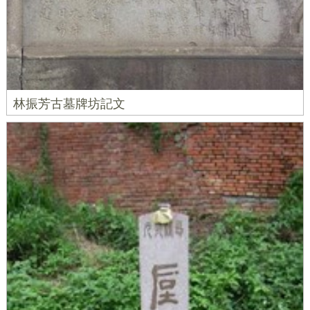
林振芳古墓牌坊記文