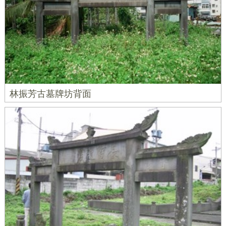
林振芳古墓牌坊背面