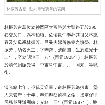
林振芳古墓─勳六等瑞寶章的哀榮
林振芳古墓位於神岡區大富路與大豐路五段295
巷交叉口，為林柏璿、佐璿昆仲奉葬其祖父林崑
賽及父母親林振芳、呂曼夫婦所修築之墳塋。林
振芳，幼名火主，字煦齋，號蘭圃，生於道光十
二年，卒於明治三十八年(西元1905年)；林振芳
於清代捐賑受得「中書科中書」、「同知」等職
銜。
清光緒七年，岑毓英巡臺，命林振芳為捒東上堡
人夫管帶；十年，奉知縣蔡麟祥之命，接掌保甲
局務並興辦團練；光緒十三年(西元1887年)，劉