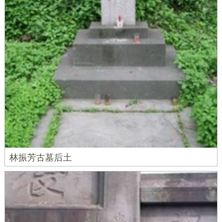
林振芳古墓后土