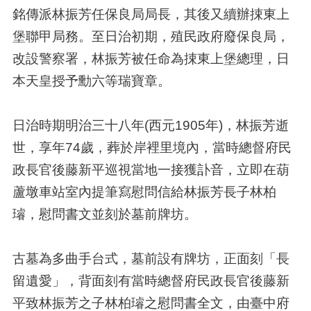
銘傳派林振芳任保良局局長，其後又續辦捒東上
堡聯甲局務。至日治初期，殖民政府廢保良局，
改設警察署，林振芳被任命為捒東上堡總理，日
本天皇授予勳六等瑞寶章。
日治時期明治三十八年(西元1905年)，林振芳逝
世，享年74歲，葬於岸裡里境內，當時總督府民
政長官後藤新平巡視當地一接獲訃音，立即在葫
蘆墩車站室內提筆寫慰問信給林振芳長子林柏
璿，慰問書文並刻於墓前牌坊。
古墓為多曲手台式，墓前設有牌坊，正面刻「長
留遺愛」，背面刻有當時總督府民政長官後藤新
平致林振芳之子林柏璿之慰問書全文，由臺中府