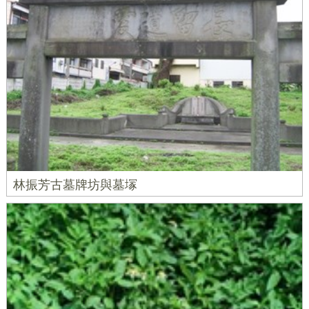
林振芳古墓牌坊與墓塜