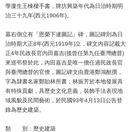
學廩生王棟樑手書，牌坊興築年代為日治時期明
治三十九年(西元1906年)。
墓右側立有「恩榮下逮圖記」碑，圖記碑則為日
治時期大正8年(西元1919年)立，碑文內容記載大
正4年民政長官內田嘉吉(後曾任第九任臺灣總督)
來巡弔祭於此，內田嘉吉是唯一擔任過民政長官
與臺灣總督的官僚，圖記碑文由鹿港鄭鴻猷撰，
字為隸書名家鄭貽林所書；林振芳於本地發展具
有特殊貢獻，具歷史文化意義，裝飾手法表現地
域風貌及民間藝術，於民國93年4月13日公告登
錄為歷史建築。
類 別：歷史建築