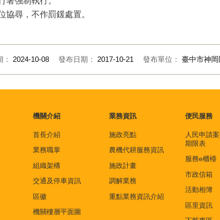
執行署強制執行。
單位協尋，不作罰鍰處置。
期：
2024-10-08
發布日期：
2017-10-21
發布單位：
臺中市神岡
機關介紹
業務資訊
便民服務
首長介紹
施政亮點
人民申請案
期限表
業務職掌
農機代耕服務資訊
服務e櫃檯
組織架構
施政計畫
市政信箱
交通及停車資訊
調解業務
活動相簿
區徽
重點業務資訊介紹
區里資訊
機關樓層平面圖