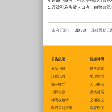
4.逾期不繳者，移送法務部行政
5.經被列為失蹤人口者，由警政
市府分類：
一般行政
最後異動日
:::
公告訊息
認識神岡
最新消息
歷史沿革
活動訊息
地理環境
機關徵才
人口概況
招標資訊
產業發展
神岡在地情
交通現況
政府公開資訊
教育現況