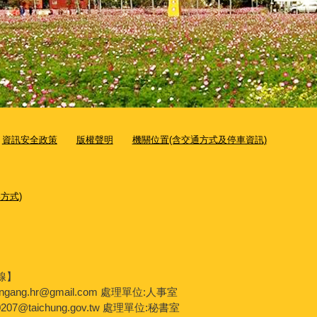
資訊安全政策
版權聲明
機關位置(含交通方式及停車資訊)
方式)
線】
engang.hr@gmail.com 處理單位:人事室
207@taichung.gov.tw 處理單位:秘書室