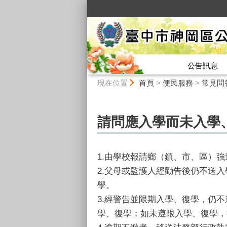
:::
公告訊息
:::
現在位置
首頁
>
便民服務
>
常見問
請問應入學而未入學
1.由學校報請鄉（鎮、市、區）
2.父母或監護人經勸告後仍不送
學。
3.經警告並限期入學、復學，仍不
學、復學；如未遵限入學、復學，