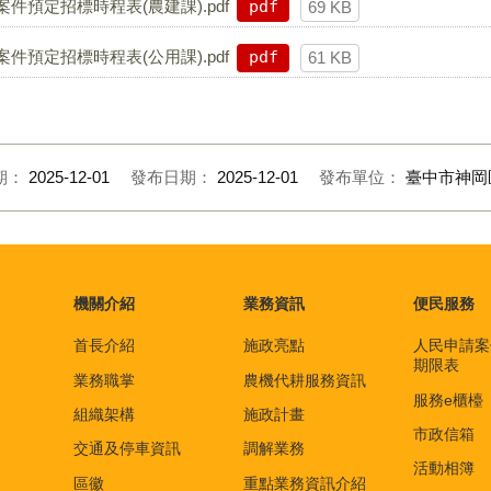
件預定招標時程表(農建課).pdf
pdf
69 KB
件預定招標時程表(公用課).pdf
pdf
61 KB
期：
2025-12-01
發布日期：
2025-12-01
發布單位：
臺中市神岡
機關介紹
業務資訊
便民服務
首長介紹
施政亮點
人民申請案
期限表
業務職掌
農機代耕服務資訊
服務e櫃檯
組織架構
施政計畫
市政信箱
交通及停車資訊
調解業務
活動相簿
區徽
重點業務資訊介紹