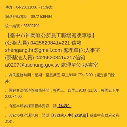
傳真：04-25611006（代表號）
網路行動電話：0972-539494
統一編號：55502702
【臺中市神岡區公所員工職場霸凌專線】
(公務人員) 0425620841#221 信箱
shengang.hr@gmail.com 處理單位:人事室
(勞基法人員) 0425620841#217信箱
a0207@taichung.gov.tw 處理單位:秘書室
。為民服務時間：星期一至星期五 早上8:00~下午5:00（國定假日除
外）
。調解會法律諮詢服務時間：每周三、四早上9:30~11:30；每周五下午
2:00~4:00
。有關本所各課室聯絡資訊，請
【點我】
。其它停班停課訊息，請以
【行政院人事行政總處】
或臺中市政府公布
為準。