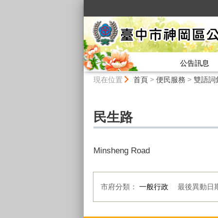
:::
公告訊息
:::
現在位置
首頁
>
便民服務
>
雙語詞
民生路
Minsheng Road
市府分類：
一般行政
最後異動日