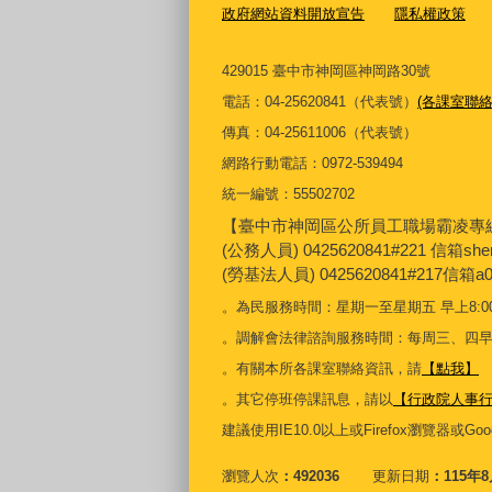
政府網站資料開放宣告
隱私權政策
429015 臺中市神岡區神岡路30號
電話：04-25620841（代表號）
(各課室聯絡
傳真：04-25611006（代表號）
網路行動電話：0972-539494
統一編號：55502702
【臺中市神岡區公所員工職場霸凌專
(公務人員) 0425620841#221 信箱sh
(勞基法人員) 0425620841#217信箱a0
。為民服務時間：星期一至星期五 早上8:00
。調解會法律諮詢服務時間：每周三、四早上9:30
。有關本所各課室聯絡資訊，請
【點我】
。其它停班停課訊息，請以
【行政院人事
建議使用IE10.0以上或Firefox瀏覽器或Goog
瀏覽人次
492036
更新日期
115年