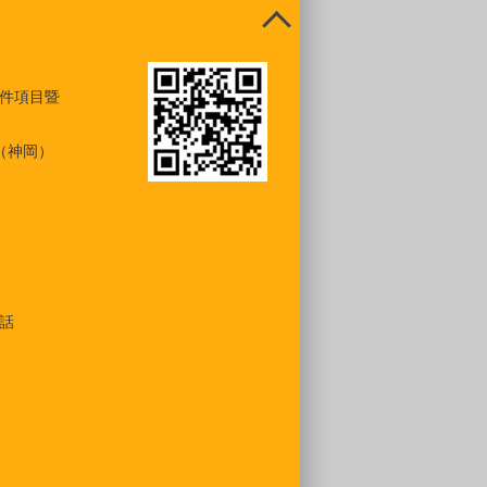
件項目暨
（神岡）
話