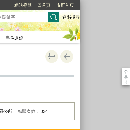
網站導覽
回首頁
市府首頁
進階搜尋
專區服務
分
享
《
區公所
點閱次數：
924