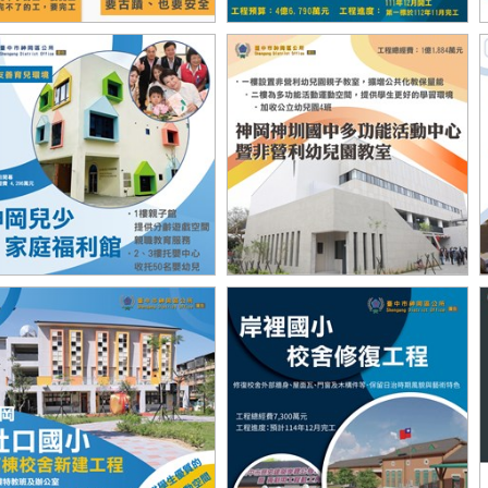
豐路四段主二號15米道路
豐洲科技園區二期聯外道路拓寬
神圳國中多功能活動中心暨非營利
岡兒少家庭福利館
幼兒園