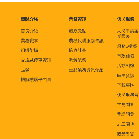
機關介紹
業務資訊
便民服務
首長介紹
施政亮點
人民申請案
期限表
業務職掌
農機代耕服務資訊
服務e櫃檯
組織架構
施政計畫
市政信箱
交通及停車資訊
調解業務
活動相簿
區徽
重點業務資訊介紹
區里資訊
機關樓層平面圖
下載專區
便民服務電
常見問答
雙語詞彙
志工園地
觀光導覽