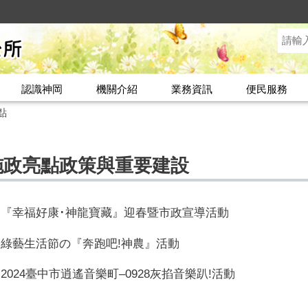
認識神岡
機關介紹
業務資訊
便民服務
點
施政亮點政策與重要建設
一)〜『幸福好康･神龍寶藏』迎春暨市政宣導活動
)〜綠藝生活節の『奔跑吧!神農』活動
〜2024臺中市逍遙音樂町–0928灰掐音樂趴!活動