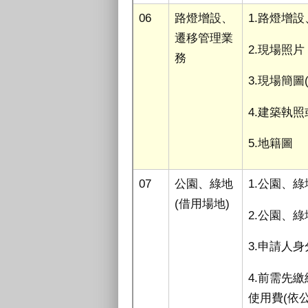
06
路燈增設、
1.路燈增
遷移管理業
2.現場照片
務
3.現場簡圖
4.建築執
5.地籍圖
07
公園、綠地
1.公園、
(
借用場地
)
2.公園、
3.申請人
4.前需先
使用費
(
依