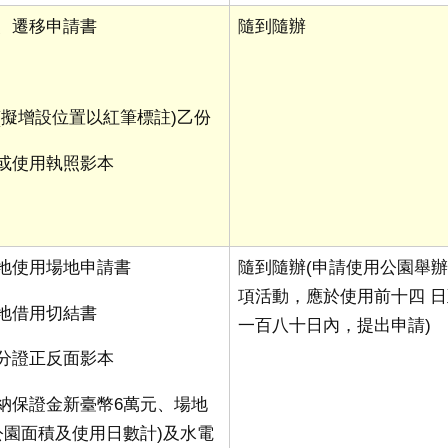
設、遷移申請書
隨到隨辦
(
擬增設位置以紅筆標註
)
乙份
照或使用執照影本
綠地使用場地申請書
隨到隨辦
(
申請使用公園舉
項活動，應於使用前十四 
綠地借用切結書
一百八十日內，提出申請
)
身分證正反面影本
繳納保證金新臺幣
6
萬元、場地
公園面積及使用日數計
)
及水電