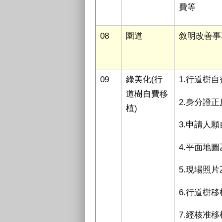
費等
08
園道
敘明改善事
09
綠美化
(
行
1.行道樹
道樹自費移
2.身分證
植
)
3.申請人
4.平面地
5.現場照
6.行道樹
7.經核准