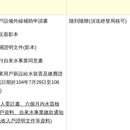
用戶設備外線補助申請書
隨到隨辦
(
須送經發局核可
)
正反面影本
相關證明文件
(
影本
)
撥付自來水事業同意書
事業用戶新設給水裝置及繳費證
成日期於
104
年
7
月
29
日至
106
日
)
理人委託書、六個月內水質檢
戶資料、自來水事業繳款通知
低收入戶證明文件等資料
)