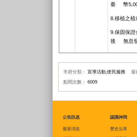
臺
幣
5,0
8.移植之
9.保固保
後
無息
市府分類：
宣導活動,便民服務
最
點閱次數：
6009
:::
公告訊息
認識神岡
最新消息
歷史沿革