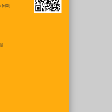
（神岡）
話