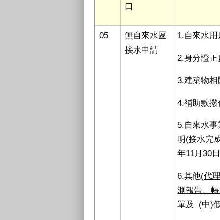
口
05
無自來水區
1.自來水
接水申請
2.身分證
3.建築物
4.補助款
5.自來水
明
(
接水完
年
11
月
30
6.其他
(
代
測報告、帳
單及
(
中
)