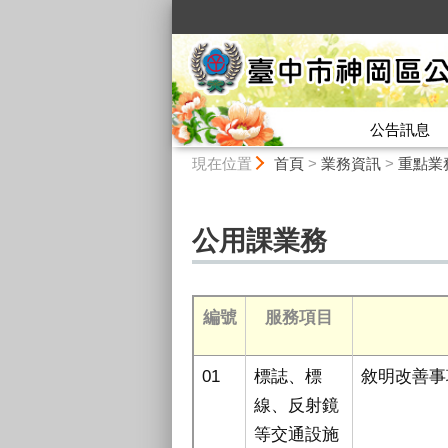
:::
公告訊息
:::
現在位置
首頁
>
業務資訊
>
重點業
公用課業務
編號
服務項目
01
標誌、標
敘明改善事
線、反射鏡
等交通設施