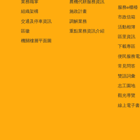
業務職掌
農機代耕服務資訊
服務e櫃檯
組織架構
施政計畫
市政信箱
交通及停車資訊
調解業務
活動相簿
區徽
重點業務資訊介紹
區里資訊
機關樓層平面圖
下載專區
便民服務電
常見問答
雙語詞彙
志工園地
觀光導覽
線上電子書