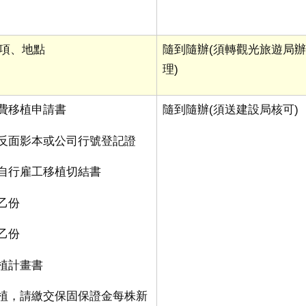
項、地點
隨到隨辦
(
須轉觀光旅遊局
理
)
自費移植申請書
隨到隨辦
(
須送建設局核可
)
正反面影本或公司行號登記證
願自行雇工移植切結書
圖乙份
片乙份
移植計畫書
移植，請繳交保固保證金每株新