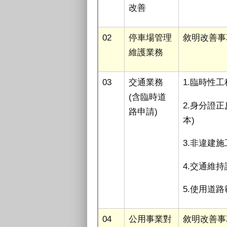
改善
02
停車場管理
敘明改善事
維護業務
03
交通業務
1.臨時性
(
含臨時道
2.身分證
路申請
)
本
)
3.非違建
4.交通維
5.使用道
04
公用事業對
敘明改善事