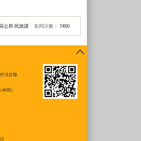
區公所‧民政課
點閱次數：
7450
件項目暨
（神岡）
話