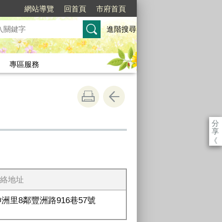
網站導覽
回首頁
市府首頁
進階搜尋
專區服務
分
享
《
絡地址
神洲里8鄰豐洲路916巷57號