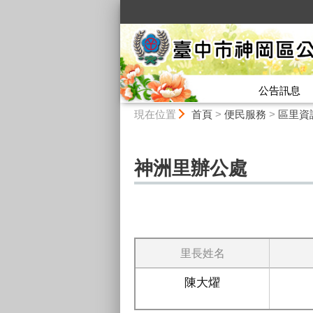
:::
公告訊息
:::
現在位置
首頁
>
便民服務
>
區里資
神洲里辦公處
里長姓名
陳大燿