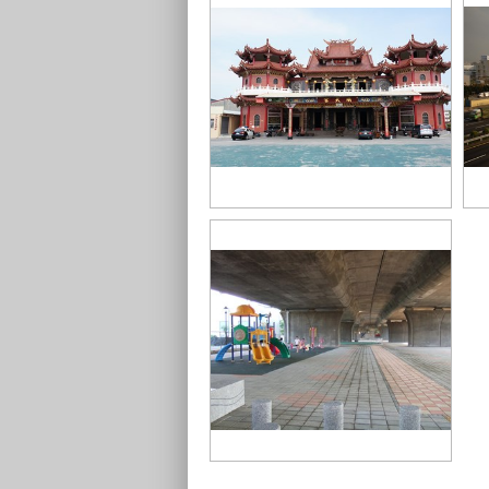
神洲順天宮
國