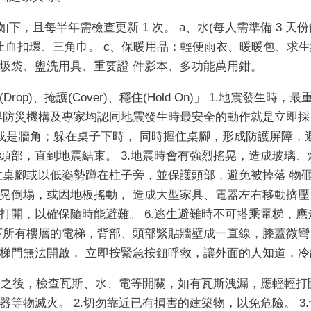
如下，且每半年需檢查更新
1
次。
a
、水
(
每人需準備
3
天份
止血扣環、三角巾。
c
、保暖用品：輕便雨衣、暖暖包、求生
圾袋、盥洗用具、重要證 件影本、多功能萬用鉗。
(Drop)
、掩護
(Cover)
、穩住
(Hold On)
」
1.
地震發生時，最
界防災機構及專家均認同地震發生時最安全的動作就是立即採
或是牆角；躲在桌子下時， 同時握住桌腳，形成防護屏障，
頭部，直到地震結束。
3.
地震時會有強烈搖晃，造成玻璃、
住桌腳或以低姿勢蹲在柱子旁，並保護頭部，避免被掉落 物
晃倒塌，或因地板搖動， 造成大型家具、電器左右移動擠
打開，以確保隨時能避難。
6.
逃生避難時不可搭乘電梯，應
下所有樓層的電梯，背部、頭部緊貼牆壁成一直線，膝蓋微彎
梯門無法開啟， 立即按緊急按鈕呼救，讓外面的人知道，冷
震之後，檢查瓦斯、水、電等開關，如有瓦斯洩漏，應輕輕打
器等物滅火。
2.
切勿靠近已有損害的建築物，以免危險。
3.