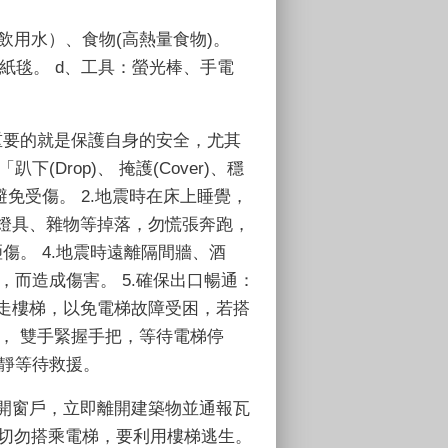
飲用水）、食物
(
高熱量食物
)
。
紙毯。
d
、工具：螢光棒、手電
重要的就是保護自身的安全，尤其
「趴下
(Drop)
、 掩護
(Cover)
、穩
避免受傷。
2.
地震時在床上睡覺，
燈具、雜物等掉落，勿慌張奔跑，
砸傷。
4.
地震時遠離隔間牆、酒
壓，而造成傷害。
5.
確保出口暢通：
走樓梯，以免電梯故障受困，若搭
， 雙手緊握手把，等待電梯停
靜等待救援。
開窗戶，立即離開建築物並通報瓦
切勿搭乘電梯，要利用樓梯逃生。