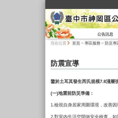
:::
公告訊息
:::
現在位置
首頁
>
專區服務
>
防災專
防震宣導
鑒於土耳其發生芮氏規模7.8淺
(
一
)
地震前防災準備：
1.
檢視自身居家周圍環境，改善因
2.
對室內生活空間做安全檢查，如