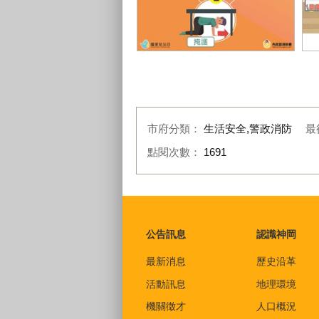
抗震保命三步驟
家
市府分類：
生活安全,警政消防
最
點閱次數：
1691
:::
公告訊息
認識神岡
最新消息
歷史沿革
活動訊息
地理環境
機關徵才
人口概況