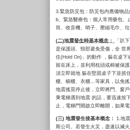
3.
緊急防災包：防災包內應備物品
b
、緊急醫療包：個人常用藥包、
筒、收音機、哨子、壓縮毛巾、垃
(
二
)
地震發生時基本概念：
「趴下
是保護頭、頸部避免受傷，全 世
住
(Hold On)
」的動作 ，躲在桌下
留在床上，並利用枕頭或棉被保護
須立即就地 躲在堅固桌子下並抓
櫃、櫥櫃、衣櫃
…
等家具，以免搖
地震搖晃停止後，立即將門、窗戶
乘電梯遇到地震 的話，要迅速按
止，電梯門開啟立即離開，如果電
(
三
)
地震發生後基本概念：
1.
地
斯公司。若發生火災，盡速以滅火