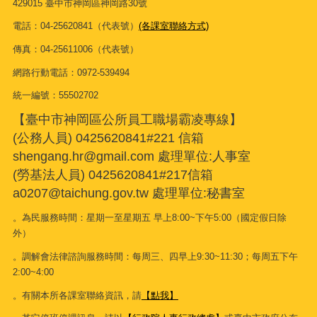
429015 臺中市神岡區神岡路30號
電話：04-25620841（代表號）
(各課室聯絡方式)
傳真：04-25611006（代表號）
網路行動電話：0972-539494
統一編號：55502702
【臺中市神岡區公所員工職場霸凌專線】
(公務人員) 0425620841#221 信箱
shengang.hr@gmail.com 處理單位:人事室
(勞基法人員) 0425620841#217信箱
a0207@taichung.gov.tw 處理單位:秘書室
。為民服務時間：星期一至星期五 早上8:00~下午5:00（國定假日除
外）
。調解會法律諮詢服務時間：每周三、四早上9:30~11:30；每周五下午
2:00~4:00
。有關本所各課室聯絡資訊，請
【點我】